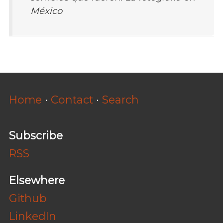
México
Home
·
Contact
·
Search
Subscribe
RSS
Elsewhere
Github
LinkedIn